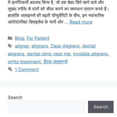
में क्रांतिकारी बदलाव किया है, जो एक बेहद छिपे रहने वाले और
सुखद तरीके से दांतों को सीधा करने का समाधान प्रदान करते हैं।
हालांकि अलाइनर्स की बढ़ती पॉप्युलैरिटी के बीच, इन नवाचारिक
आंतोदंतविद्या डिवाइसेस के चारों ओर …
Read more
Categories
Blog
,
For Patient
Tags
aligner
,
aligners
,
Clear Aligners
,
dental
aligners
,
dental clinic near me
,
invisible aligners
,
orhto treatment
,
डेंटल अलाइनर्स
1 Comment
Search
Search